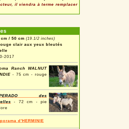
teur, il viendra à terme remplacer
les
 cm / 50 cm
(19.1/2 inches)
rouge clair aux yeux bleutés
elle
0-2017
roma Ranch WALNUT
NDIE
- 75 cm - rouge
SPERADO des
elles
- 72 cm - pie
lore
aporama d'HERMINIE