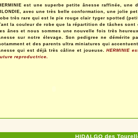
HERMINIE est une superbe petite ânesse raffinée, une di
BLONDIE, avec une très belle conformation, une jolie peti
robe très rare qui est le pie rouge clair tyger spotted (pet
Tant la couleur de robe que la répartition de tâches sont
les ânes et nous sommes une nouvelle fois très heureux d
ânesse sur notre élevage. Son pedigree ne démérite p
notamment et des parents ultra miniatures qui accentuent l
ânesse qui est déjà très câline et joueuse.
HERMINIE est
future reproductrice.
HIDALGO des Tourell