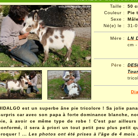
Taille :
50 c
Couleur :
Pie 
Sexe :
Mâl
Né(e) le :
31-0
Mère :
LN 
cm -
Père
:
DE
Tour
trico
Di
HIDALGO est un superbe âne pie tricolore ! Sa jolie pan
surpris car avec son papa à forte dominance blanche, nou
pie, à avoir ce même type de robe ! C'est par ailleurs
conformé, il sera à priori un tout petit peu plus petit 
croquer ! ...
Les photos ont été prises à l'âge de 4 mois
.