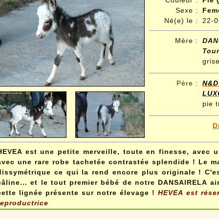
Couleur :
Pie 
Sexe :
Fem
Né(e) le :
22-0
Mère :
DA
Tour
gris
Père
:
N&D
LUX
pie t
D
HEVEA est une petite merveille, toute en finesse, avec un
avec une rare robe tachetée contrastée splendide ! Le m
dissymétrique ce qui la rend encore plus originale ! C'e
câline... et le tout premier bébé de notre DANSAIRELA ai
cette lignée présente sur notre élevage !
HEVEA est réser
reproductrice