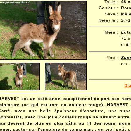
Taille :
48 
Couleur :
Roug
Sexe :
Mâl
Né(e) le :
27-1
Mère :
Eol
71,
clair
Père
:
Sun
cm -
Di
HARVEST est un petit ânon exceptionnel de part ses nomb
miniature (ce qui est rare en couleur rouge), HARVEST 
Carré, avec une belle épaisseur d'ossature, une supe
expressifs, avec une jolie couleur rouge se situant entre l
qui devient de plus en plus câlin au fil des jours, nous 
jouer, sauter sur l'encolure de sa maman... un vrai petit 