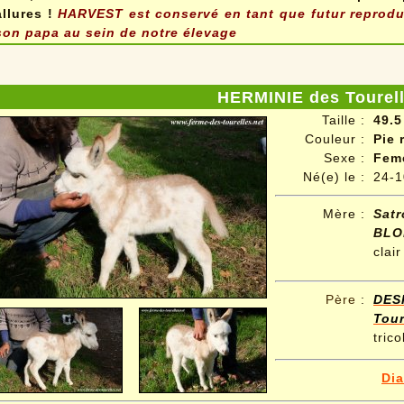
allures !
HARVEST est conservé en tant que futur reproduc
son papa au sein de notre élevage
HERMINIE des Tourel
Taille :
49.5
Couleur :
Pie 
Sexe :
Fem
Né(e) le :
24-1
Mère :
Sat
BLO
clair
Père
:
DE
Tour
trico
Di