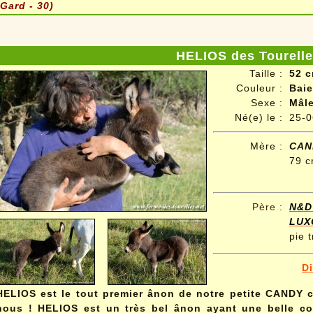
(Gard - 30)
HELIOS des Tourell
Taille :
52 c
Couleur :
Baie
Sexe :
Mâl
Né(e) le :
25-0
Mère :
CAN
79 c
Père
:
N&D
LUX
pie t
D
HELIOS est le tout premier ânon de notre petite CANDY 
nous ! HELIOS est un très bel ânon ayant une belle co