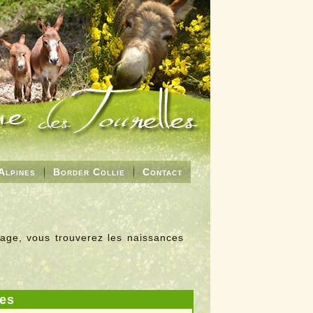
Alpines
Border Collie
Contact
page, vous trouverez les naissances
es