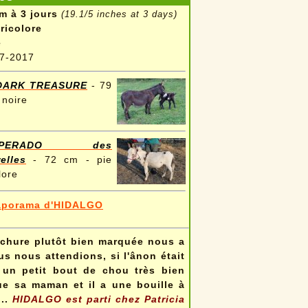
m à 3 jours
(19.1/5 inches at 3 days)
tricolore
e
7-2017
DARK TREASURE
- 79
 noire
SPERADO des
elles
- 72 cm - pie
lore
aporama d'HIDALGO
achure plutôt bien marquée nous a
s nous attendions, si l'ânon était
 un petit bout de chou très bien
que sa maman et il a une bouille à
..
HIDALGO est parti chez
Patricia