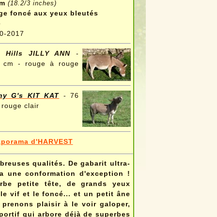
cm
(18.2/3 inches)
e foncé aux yeux bleutés
e
0-2017
a Hills JILLY ANN
-
5 cm - rouge à rouge
ny G's KIT KAT
- 76
 rouge clair
aporama d'HARVEST
reuses qualités. De gabarit ultra-
a une conformation d'exception !
rbe petite tête, de grands yeux
e vif et le foncé... et un petit âne
prenons plaisir à le voir galoper,
sportif qui arbore déjà de superbes