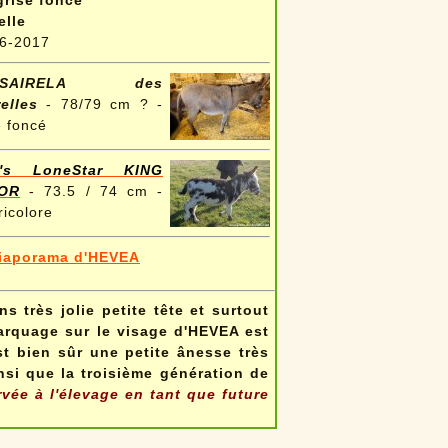
grise foncé
elle
6-2017
NSAIRELA des
elles
- 78/79 cm ? -
e foncé
's LoneStar KING
OR
- 73.5 / 74 cm -
ricolore
iaporama d'HEVEA
s très jolie petite tête et surtout
arquage sur le visage d'HEVEA est
st bien sûr une petite ânesse très
nsi que la troisième génération de
vée à l'élevage en tant que future