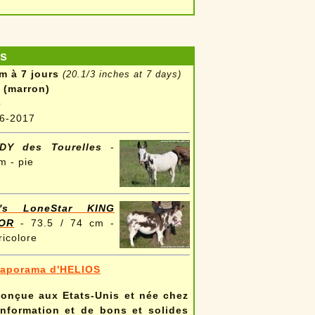
es
m à 7 jours
(20.1/3 inches at 7 days)
 (marron)
e
6-2017
DY des Tourelles
-
m - pie
's LoneStar KING
OR
- 73.5 / 74 cm -
ricolore
iaporama d'HELIOS
conçue aux Etats-Unis et née chez
nformation et de bons et solides