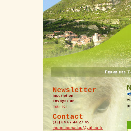
Ferme des T
N
Newsletter
inscription
V
envoyez un
p
mail ici
Contact
(33) 04 67 44 27 45
murielbernadou@yahoo.fr