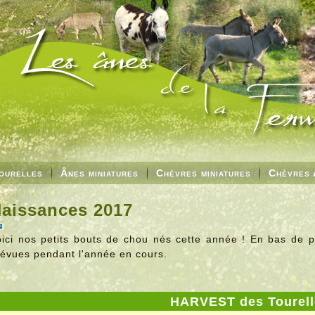
ourelles
Ânes miniatures
Chèvres miniatures
Chèvres 
aissances 2017
oici nos petits bouts de chou nés cette année ! En bas de 
révues pendant l'année en cours.
HARVEST des Tourell