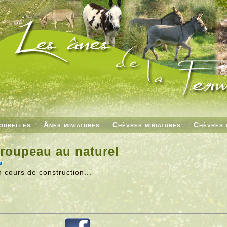
ourelles
Ânes miniatures
Chèvres miniatures
Chèvres 
roupeau au naturel
 cours de construction...