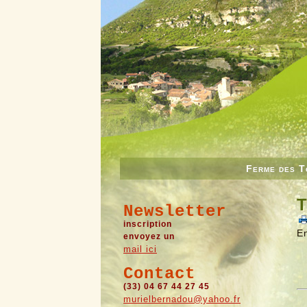
Ferme des T
T
Newsletter
inscription
En
envoyez un
mail ici
Contact
(33) 04 67 44 27 45
murielbernadou@yahoo.fr