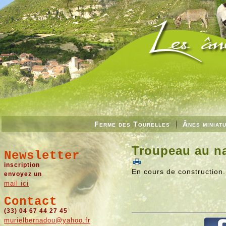
Ferme des Tourelles
Ânes miniat
Troupeau au na
Newsletter
inscription
En cours de construction.
envoyez un
mail ici
Contact
(33) 04 67 44 27 45
murielbernadou@yahoo.fr